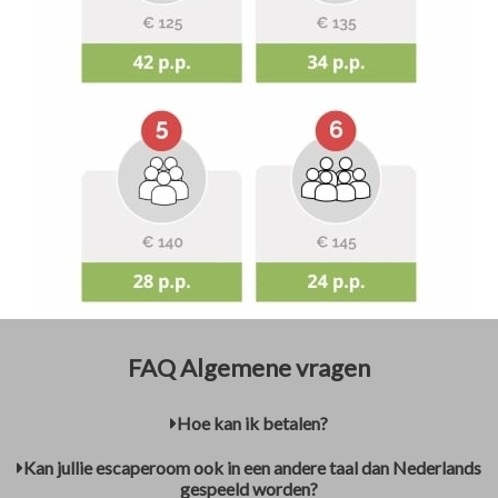
FAQ Algemene vragen
Hoe kan ik betalen?
Kan jullie escaperoom ook in een andere taal dan Nederlands
gespeeld worden?