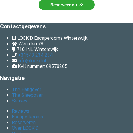
Reserveer nu
Contactgegevens
LOCK'D Escaperooms Winterswijk
Weurden 78
7101NL
Winterswijk
+31543 234 234
info@lockd.nl
KvK nummer: 69578265
Navigatie
The Hangover
The Sleepover
Senses
Reviews
Escape Rooms
Reserveren
Over LOCK'D