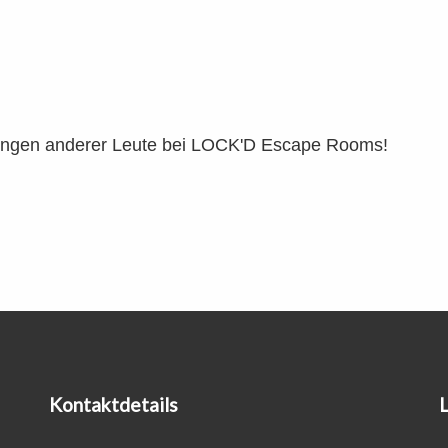
rungen anderer Leute bei LOCK'D Escape Rooms!
Kontaktdetails
L